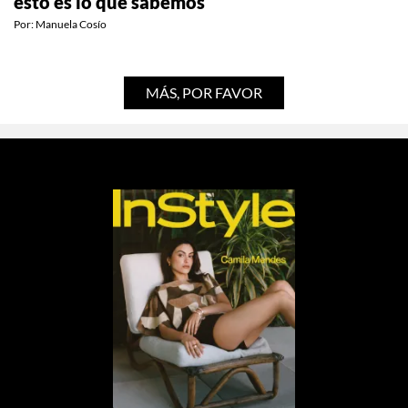
Tendremos un documental de Gilmore Girls y
esto es lo que sabemos
Por:
Manuela Cosío
MÁS, POR FAVOR