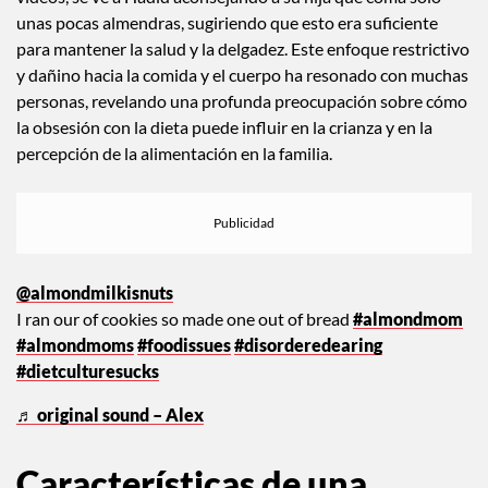
videos, se ve a Hadid aconsejando a su hija que coma solo
unas pocas almendras, sugiriendo que esto era suficiente
para mantener la salud y la delgadez. Este enfoque restrictivo
y dañino hacia la comida y el cuerpo ha resonado con muchas
personas, revelando una profunda preocupación sobre cómo
la obsesión con la dieta puede influir en la crianza y en la
percepción de la alimentación en la familia.
@almondmilkisnuts
I ran our of cookies so made one out of bread
#almondmom
#almondmoms
#foodissues
#disorderedearing
#dietculturesucks
♬ original sound – Alex