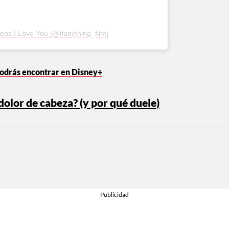
ens I Love You (@ifanything_film)
podrás encontrar en Disney+
olor de cabeza? (y por qué duele)