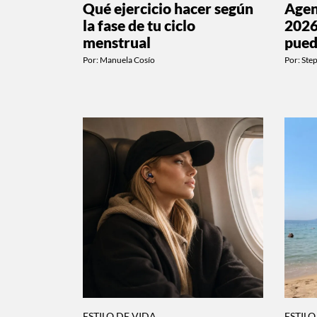
Qué ejercicio hacer según
Age
la fase de tu ciclo
2026
menstrual
pued
Por:
Manuela Cosío
Por:
Ste
ESTILO DE VIDA
ESTILO