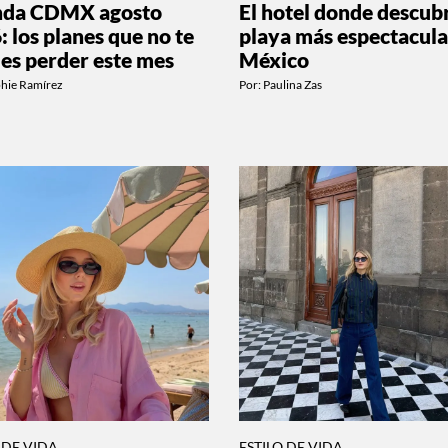
nda CDMX agosto
El hotel donde descubr
: los planes que no te
playa más espectacula
es perder este mes
México
phie Ramírez
Por:
Paulina Zas
 DE VIDA
ESTILO DE VIDA