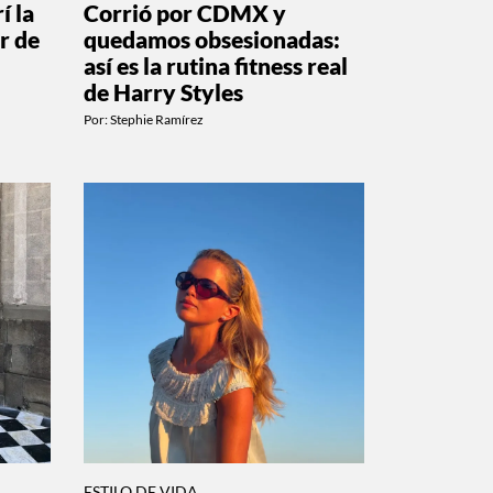
í la
Corrió por CDMX y
r de
quedamos obsesionadas:
así es la rutina fitness real
de Harry Styles
Por:
Stephie Ramírez
ESTILO DE VIDA