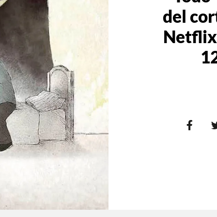
del co
Netflix
1