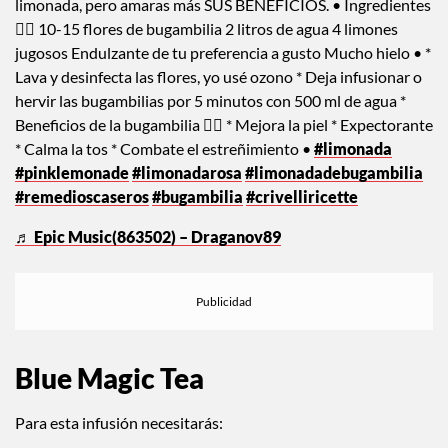
limonada, pero amaras más SUS BENEFICIOS. • Ingredientes
👇🏼 10-15 flores de bugambilia 2 litros de agua 4 limones
jugosos Endulzante de tu preferencia a gusto Mucho hielo • *
Lava y desinfecta las flores, yo usé ozono * Deja infusionar o
hervir las bugambilias por 5 minutos con 500 ml de agua *
Beneficios de la bugambilia 👇🏼 * Mejora la piel * Expectorante
* Calma la tos * Combate el estreñimiento •
#limonada
#pinklemonade
#limonadarosa
#limonadadebugambilia
#remedioscaseros
#bugambilia
#crivelliricette
♬ Epic Music(863502) – Draganov89
Blue Magic Tea
Para esta infusión necesitarás: