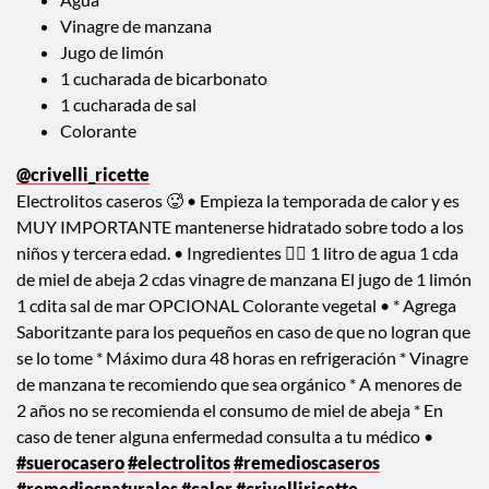
Vinagre de manzana
Jugo de limón
1 cucharada de bicarbonato
1 cucharada de sal
Colorante
@crivelli_ricette
Electrolitos caseros 🥵 • Empieza la temporada de calor y es
MUY IMPORTANTE mantenerse hidratado sobre todo a los
niños y tercera edad. • Ingredientes 👇🏼 1 litro de agua 1 cda
de miel de abeja 2 cdas vinagre de manzana El jugo de 1 limón
1 cdita sal de mar OPCIONAL Colorante vegetal • * Agrega
Saboritzante para los pequeños en caso de que no logran que
se lo tome * Máximo dura 48 horas en refrigeración * Vinagre
de manzana te recomiendo que sea orgánico * A menores de
2 años no se recomienda el consumo de miel de abeja * En
caso de tener alguna enfermedad consulta a tu médico •
#suerocasero
#electrolitos
#remedioscaseros
#remediosnaturales
#calor
#crivelliricette