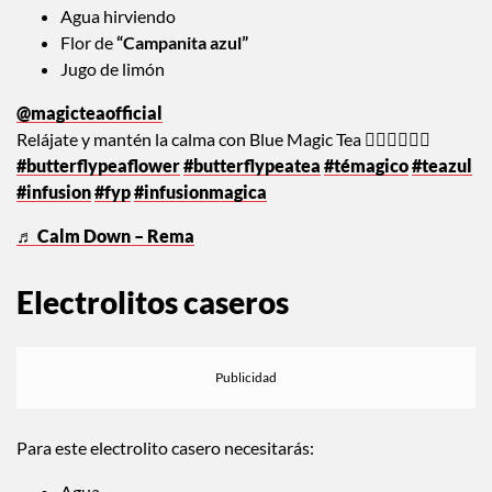
Agua hirviendo
Flor de
“Campanita azul”
Jugo de limón
@magicteaofficial
Relájate y mantén la calma con Blue Magic Tea 🧘🏻‍♀️🧘🏻‍♂️
#butterflypeaflower
#butterflypeatea
#témagico
#teazul
#infusion
#fyp
#infusionmagica
♬ Calm Down – Rema
Electrolitos caseros
Para este electrolito casero necesitarás:
Agua