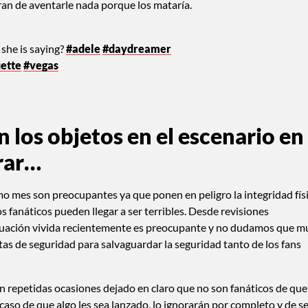
ran de aventarle nada porque los mataría.
she is saying?
#adele
#daydreamer
ette
#vegas
n los objetos en el escenario en
rar…
mo mes son preocupantes ya que ponen en peligro la integridad fís
os fanáticos pueden llegar a ser terribles. Desde revisiones
situación vivida recientemente es preocupante y no dudamos que m
as de seguridad para salvaguardar la seguridad tanto de los fans
en repetidas ocasiones dejado en claro que no son fanáticos de que
 caso de que algo les sea lanzado, lo ignorarán por completo y de s