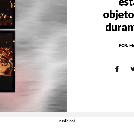
est
objeto
duran
POR:
M