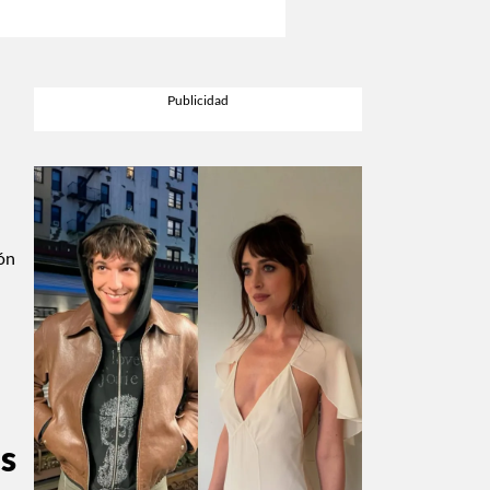
ión
os