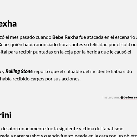
exha
enzó el mes pasado cuando
Bebe Rexha
fue atacada en el escenario 
 Bebe, quién había anunciado horas antes su felicidad por el sold ou
ital para recibir puntadas en la ceja por la herida que le causó el
o y
Rolling Stone
reportó que el culpable del incidente había sido
 había recibido cargos por sus acciones.
Instagram:
@bebere
rini
 desafortunadamente fue la siguiente víctima del fanatismo
rzada a parar su show cuando fue golpeada en la cara con un objeto