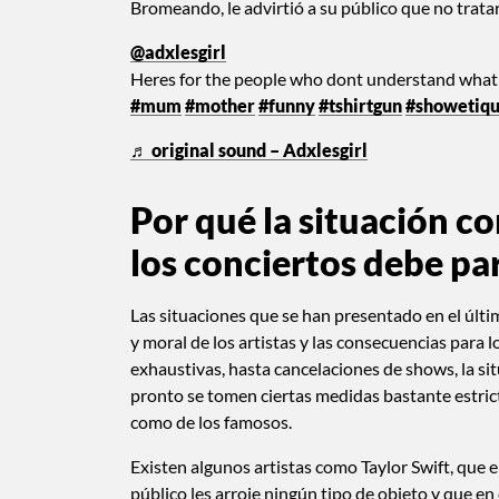
Bromeando, le advirtió a su público que no trata
@adxlesgirl
Heres for the people who dont understand what 
#mum
#mother
#funny
#tshirtgun
#showetiqu
♬ original sound – Adxlesgirl
Por qué la situación co
los conciertos debe pa
Las situaciones que se han presentado en el últi
y moral de los artistas y las consecuencias para l
exhaustivas, hasta cancelaciones de shows, la 
pronto se tomen ciertas medidas bastante estrict
como de los famosos.
Existen algunos artistas como Taylor Swift, que 
público les arroje ningún tipo de objeto y que en