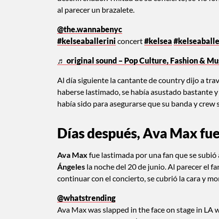
al parecer un brazalete.
@the.wannabenyc
#kelseaballerini
concert
#kelsea
#kelseaballe
♬ original sound – Pop Culture, Fashion & Mu
Al día siguiente la cantante de country dijo a t
haberse lastimado, se había asustado bastante y
había sido para asegurarse que su banda y crew s
Días después, Ava Max fue 
Ava Max
fue lastimada por una fan que se subió 
Ángeles
la noche del 20 de junio. Al parecer el fa
continuar con el concierto, se cubrió la cara y 
@whatstrending
Ava Max was slapped in the face on stage in LA w