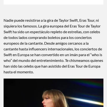
×
Toca para escuchar
ESCUCHAR EL RESUMEN
Tiempo transcurrido: 0 segundos
Durac
00:00
00:39
Nadie puede resistirse a la gira de Taylor Swift, Eras Tour, ni
siquiera los famosos. La gira europea del Eras Tour de Taylor
Swift ha sido un espectáculo repleto de estrellas, con celebs
de todos lados comprando boletos para los conciertos
europeos de la cantante. Desde amigos cercanos a la
cantante hasta influencers internacionales, los conciertos de
Swift en Europa se han convertido en un imán para el “who is
who” del mundo del entretenimiento. Te chismeamos quienes
han sido las celebs que han asistido del Eras Tour de Europa
hasta el momento.