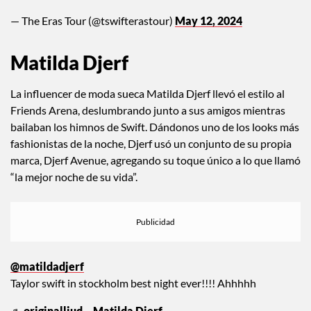
🚨| Lenny Kravitz is at tonight's show of Taylor Swift's 'The
Eras Tour'!
#ParisTSTheErasTour
pic.twitter.com/Yehowe9Tys
— The Eras Tour (@tswifterastour)
May 12, 2024
Matilda Djerf
La influencer de moda sueca Matilda Djerf llevó el estilo al
Friends Arena, deslumbrando junto a sus amigos mientras
bailaban los himnos de Swift. Dándonos uno de los looks más
fashionistas de la noche, Djerf usó un conjunto de su propia
marca, Djerf Avenue, agregando su toque único a lo que llamó
“la mejor noche de su vida”.