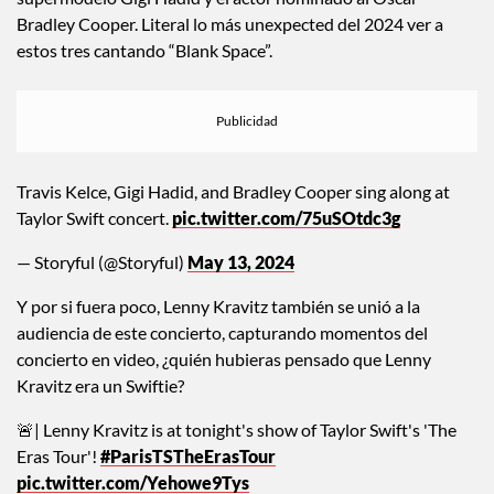
destacados se encontraban Travis Kelce, el novio de Taylor y
jugador de los Kansas City Chiefs, quien fue visto
moviéndose al ritmo de los éxitos de Swift junto a la
supermodelo Gigi Hadid y el actor nominado al Oscar
Bradley Cooper. Literal lo más unexpected del 2024 ver a
estos tres cantando “Blank Space”.
Travis Kelce, Gigi Hadid, and Bradley Cooper sing along at
Taylor Swift concert.
pic.twitter.com/75uSOtdc3g
— Storyful (@Storyful)
May 13, 2024
Y por si fuera poco, Lenny Kravitz también se unió a la
audiencia de este concierto, capturando momentos del
concierto en video, ¿quién hubieras pensado que Lenny
Kravitz era un Swiftie?