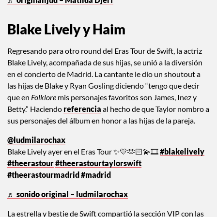
@matildadjerf
Taylor swift in stockholm best night ever!!!! Ahhhhh
♬ originalljud – Matilda Djerf
Blake Lively y Haim
Regresando para otro round del Eras Tour de Swift, la actriz
Blake Lively, acompañada de sus hijas, se unió a la diversión
en el concierto de Madrid. La cantante le dio un shoutout a
las hijas de Blake y Ryan Gosling diciendo “tengo que decir
que en
Folklore
mis personajes favoritos son James, Inez y
Betty.” Haciendo
referencia
al hecho de que Taylor nombro a
sus personajes del álbum en honor a las hijas de la pareja.
@ludmilarochax
Blake Lively ayer en el Eras Tour ✨💛🫶🏻💫🎞️
#blakelively
#theerastour
#theerastourtaylorswift
#theerastourmadrid
#madrid