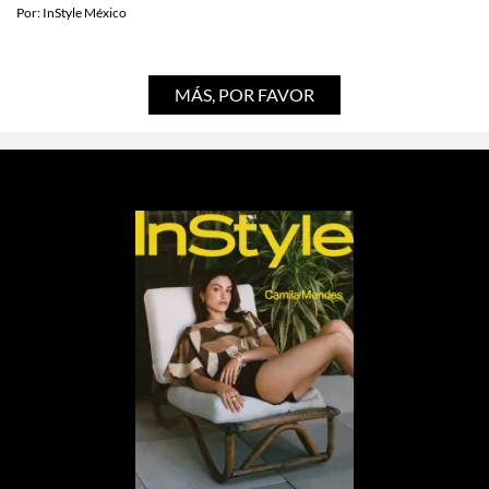
Recordemos la historia de amor de Cindy
Crawford y Richard Gere (ahora que sus hijos
son costars)
Por:
InStyle México
MÁS, POR FAVOR