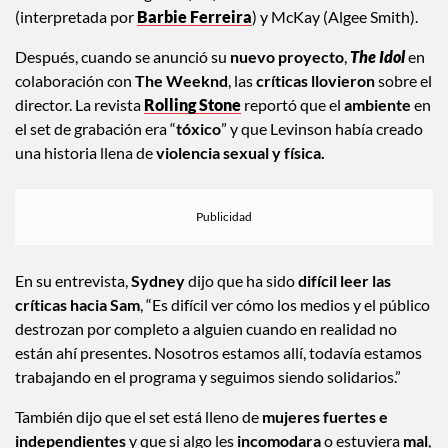
assassination”
de algunos
fan favorites
como
Kat
(interpretada por
Barbie Ferreira
) y McKay (Algee Smith).
Después, cuando se anunció su
nuevo proyecto
,
The Idol
en
colaboración con
The Weeknd
, las
críticas llovieron
sobre el
director. La revista
Rolling Stone
reportó que el
ambiente
en
el set de grabación era “
tóxico
” y que Levinson había creado
una historia llena de
violencia sexual y física.
En su entrevista,
Sydney
dijo que ha sido
difícil leer las
críticas hacia Sam
, “Es difícil ver cómo los medios y el público
destrozan por completo a alguien cuando en realidad no
están ahí presentes. Nosotros estamos allí, todavía estamos
trabajando en el programa y seguimos siendo solidarios.”
También dijo que el set está lleno de
mujeres fuertes e