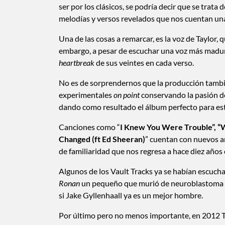
ser por los clásicos, se podría decir que se tra
melodías y versos revelados que nos cuentan una
Una de las cosas a remarcar, es la voz de Taylor,
embargo, a pesar de escuchar una voz más madur
heartbreak
de sus veintes en cada verso.
No es de sorprendernos que la producción tambié
experimentales
on point
conservando la pasión de
dando como resultado el álbum perfecto para e
Canciones como “
I Knew You Were Trouble”, “
Changed (ft Ed Sheeran)
” cuentan con nuevos a
de familiaridad que nos regresa a hace diez año
Algunos de los Vault Tracks ya se habían escuch
Ronan
un pequeño que murió de neuroblastoma en
si Jake Gyllenhaall ya es un mejor hombre.
Por último pero no menos importante, en 2012 T