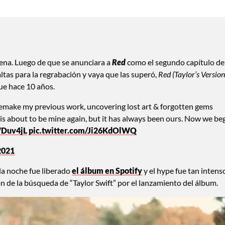
pena. Luego de que se anunciara a
Red
como el segundo capítulo de
altas para la regrabación y vaya que las superó,
Red (Taylor’s Version
ue hace 10 años.
remake my previous work, uncovering lost art & forgotten gems
is about to be mine again, but it has always been ours. Now we be
WDuv4jL
pic.twitter.com/Ji26KdOlWQ
2021
la noche fue liberado
el álbum en Spotify
y el hype fue tan intens
ón de la búsqueda de “Taylor Swift” por el lanzamiento del álbum.