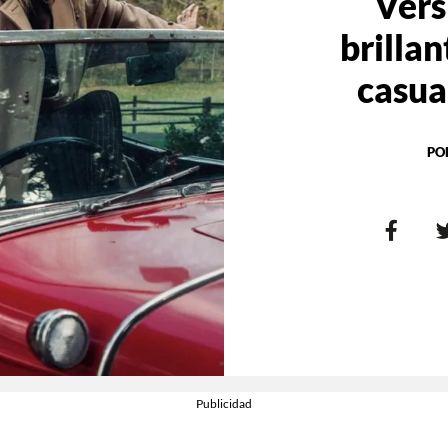
Vers
brillan
casua
PO