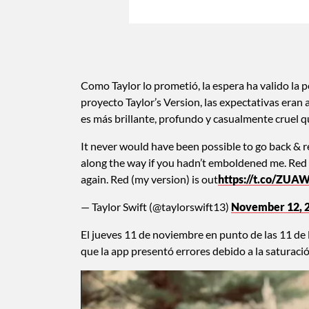
Como Taylor lo prometió, la espera ha valido la 
proyecto Taylor’s Version, las expectativas eran 
es más brillante, profundo y casualmente cruel q
It never would have been possible to go back & 
along the way if you hadn’t emboldened me. Red 
again. Red (my version) is out
https://t.co/ZUA
— Taylor Swift (@taylorswift13)
November 12, 
El jueves 11 de noviembre en punto de las 11 de 
que la app presentó errores debido a la saturaci