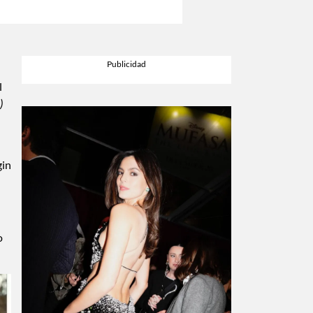
l
)
gin
o