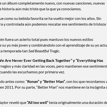
ta de un álbum completamente nuevo, con nuevas canciones, nuevas
 historia aún más triste que la que ya conocíamos.
 que como su bebida favorita se ha vuelto mejor con los años. Sin
a y controlada aún podemos rescatar ese sentimiento de tristeza 
n fuera un acierto total pues mantuvo los nuevos estilos
 su yo más joven y combinándolo con el aprendizaje de su yo actu
sta temporada tan
Sad Beautiful Tragic
.
We Are Never Ever Getting Back Together” y “Everything Has
rreglos y más claridad en las voces, pero mantienen ese sentimien
s cuando las escuchamos por primera vez.
ado antes como: “
Ronan” y “Better Man”
, con los que recordamos 
 2011. Por su parte, “Better Man” nos mantiene en la incógnita 
aylor reveló que
“All too well”
tenía originalmente una duración d