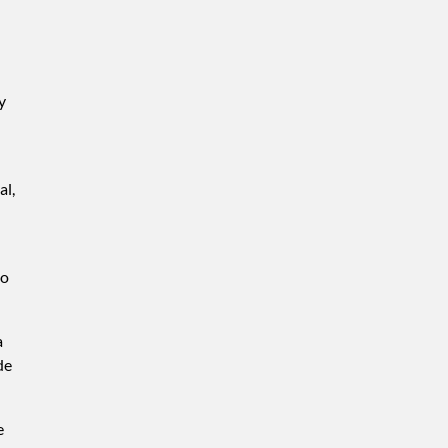
y
al,
to
a
de
e