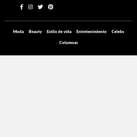
Moda
Beauty
Estilo de vida
Entretenimiento
Celebs
Columnas
Aviso de privacidad
Términos y condiciones
Mediakit
Directorio
Declaración de accesibilidad