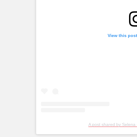
View this pos
A post shared by Selen