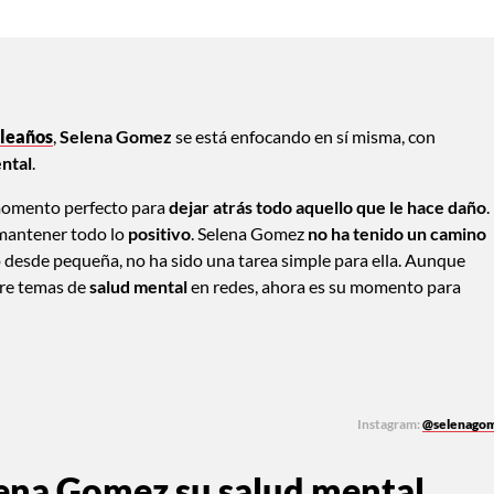
pleaños
,
Selena Gomez
se está enfocando en sí misma, con
ental
.
l momento perfecto para
dejar atrás todo aquello que le hace daño
.
mantener todo lo
positivo
. Selena Gomez
no ha tenido un camino
ico desde pequeña, no ha sido una tarea simple para ella. Aunque
re temas de
salud mental
en redes, ahora es su momento para
Instagram:
@selenago
lena Gomez su salud mental