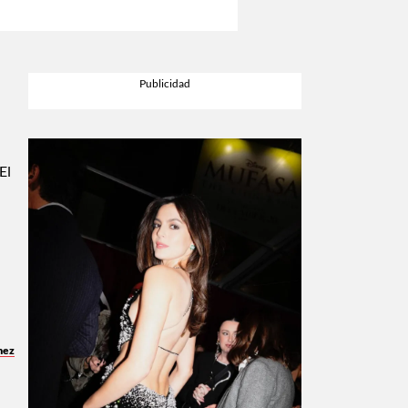
 El
mez