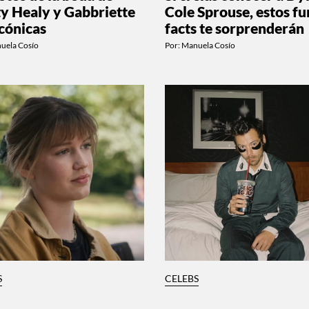
y Healy y Gabbriette
Cole Sprouse, estos fu
icónicas
facts te sorprenderán
uela Cosío
Por:
Manuela Cosío
S
CELEBS