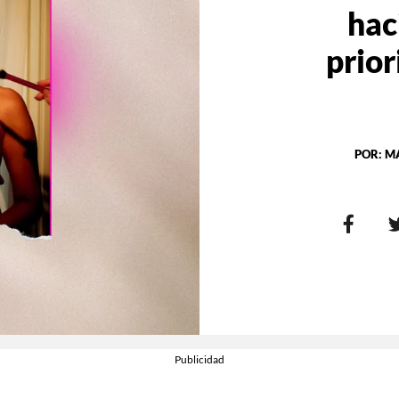
hac
prior
POR:
M