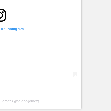
t on Instagram
a Gomez (@selenagomez)