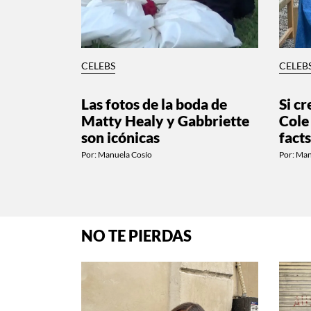
CELEBS
CELEB
Las fotos de la boda de
Si c
Matty Healy y Gabbriette
Cole
son icónicas
fact
Por:
Manuela Cosío
Por:
Man
NO TE PIERDAS