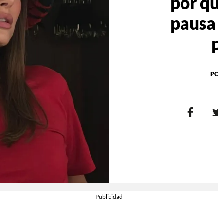
por qu
pausa
P