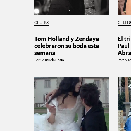
CELEBS
CELEB
Tom Holland y Zendaya
El t
celebraron su boda esta
Paul
semana
Abra
Por:
Manuela Cosío
Por:
Man