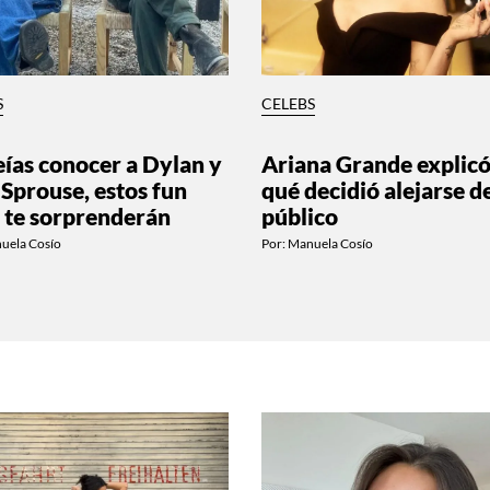
S
CELEBS
reías conocer a Dylan y
Ariana Grande explicó
 Sprouse, estos fun
qué decidió alejarse de
s te sorprenderán
público
uela Cosío
Por:
Manuela Cosío