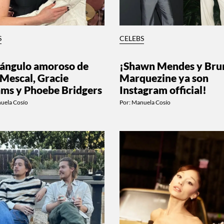
S
CELEBS
riángulo amoroso de
¡Shawn Mendes y Bru
 Mescal, Gracie
Marquezine ya son
ms y Phoebe Bridgers
Instagram official!
uela Cosío
Por:
Manuela Cosío