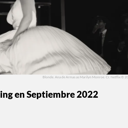
Blonde. Ana de Armas as Marilyn Monroe. Cr. Netflix © 2
ming en Septiembre 2022