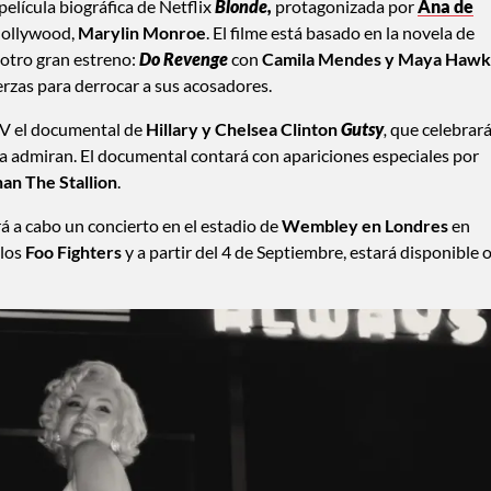
película biográfica de Netflix
Blonde,
protagonizada por
Ana
de
 Hollywood,
Marylin Monroe
. El filme está basado en la novela de
 otro gran estreno:
Do Revenge
con
Camila Mendes y Maya Haw
rzas para derrocar a sus acosadores.
 TV el documental de
Hillary y Chelsea Clinton
Gutsy
,
que celebrará
ija admiran. El documental contará con apariciones especiales por
n The Stallion
.
rá a cabo un concierto en el estadio de
Wembley en Londres
en
 los
Foo Fighters
y a partir del 4 de Septiembre, estará disponible 