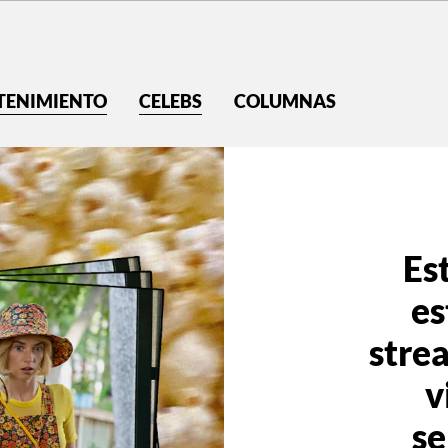
TENIMIENTO
CELEBS
COLUMNAS
Es
es
stre
v
se