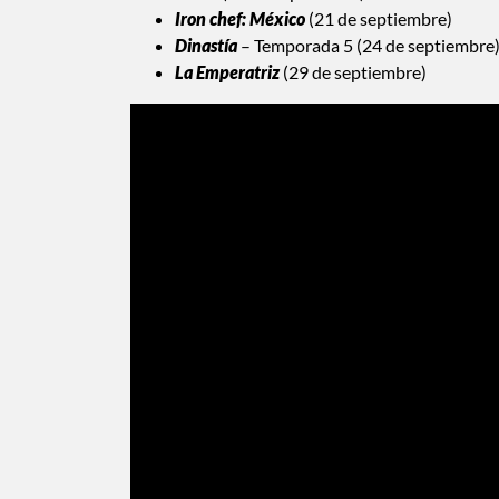
Iron chef: México
(21 de septiembre)
Dinastía
– Temporada 5 (24 de septiembre
La Emperatriz
(29 de septiembre)