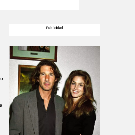
no
ra