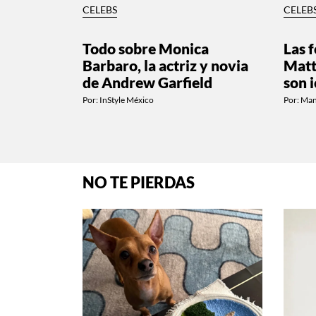
CELEBS
CELEB
Todo sobre Monica
Las f
Barbaro, la actriz y novia
Matt
de Andrew Garfield
son 
Por:
InStyle México
Por:
Man
NO TE PIERDAS