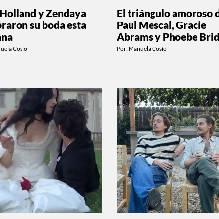
Holland y Zendaya
El triángulo amoroso 
braron su boda esta
Paul Mescal, Gracie
ana
Abrams y Phoebe Brid
uela Cosío
Por:
Manuela Cosío