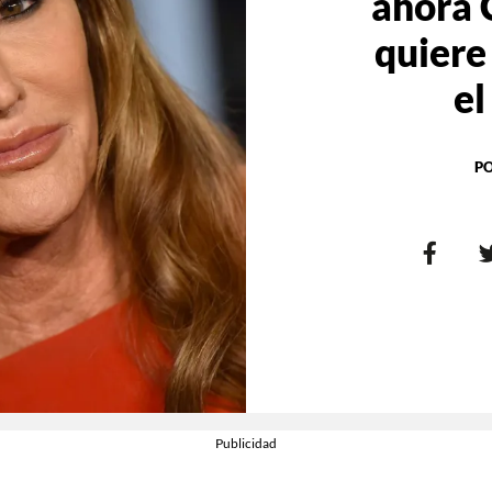
ahora 
quiere
el
P