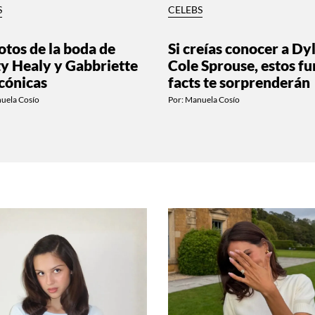
S
CELEBS
otos de la boda de
Si creías conocer a Dy
y Healy y Gabbriette
Cole Sprouse, estos fu
icónicas
facts te sorprenderán
uela Cosío
Por:
Manuela Cosío