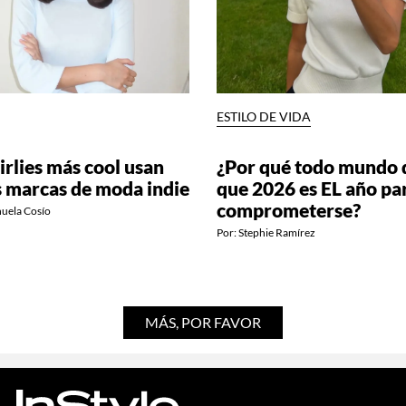
ESTILO DE VIDA
irlies más cool usan
¿Por qué todo mundo 
s marcas de moda indie
que 2026 es EL año pa
comprometerse?
uela Cosío
Por:
Stephie Ramírez
MÁS, POR FAVOR