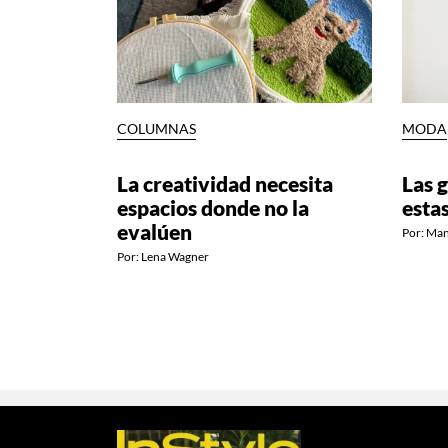
COLUMNAS
MODA
La creatividad necesita
Las g
espacios donde no la
esta
evalúen
Por:
Man
Por:
Lena Wagner