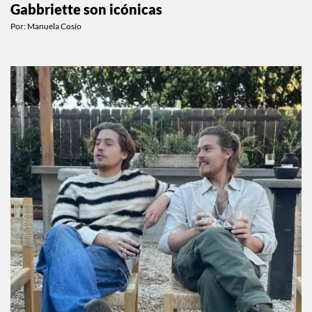
Las fotos de la boda de Matty Healy y
Gabbriette son icónicas
Por:
Manuela Cosío