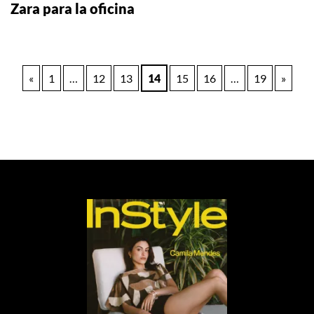
Zara para la oficina
Paginación
«
1
…
12
13
14
15
16
…
19
»
de
entradas