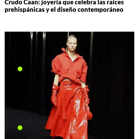
Crudo Caan: joyería que celebra las raíces
prehispánicas y el diseño contemporáneo