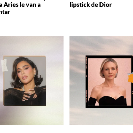
 Aries le van a
lipstick de Dior
ntar