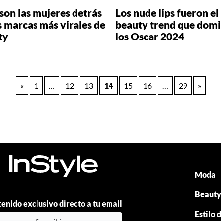
 son las mujeres detrás
Los nude lips fueron el
s marcas más virales de
beauty trend que dom
ty
los Oscar 2024
«
1
…
12
13
14
15
16
…
29
»
Moda
Beaut
enido exclusivo directo a tu email
Estilo 