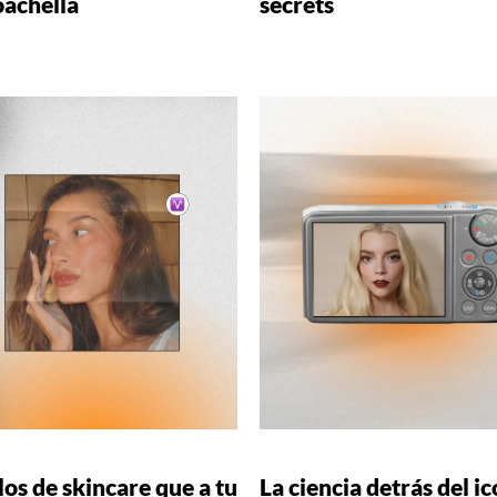
oachella
secrets
os de skincare que a tu
La ciencia detrás del i