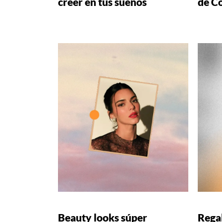
creer en tus sueños
de C
Beauty looks súper
Regal