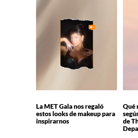
La MET Gala nos regaló
Qué 
estos looks de makeup para
según
inspirarnos
de T
Depa