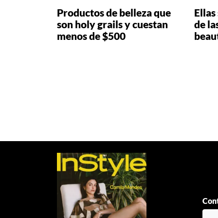
Productos de belleza que
Ellas
son holy grails y cuestan
de la
menos de $500
beau
Paginación
de
entradas
Cont