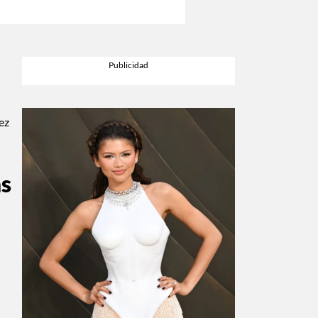
ez
as