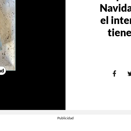
Navidad
el int
tiene