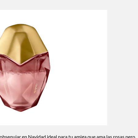
 obsequiar en Navidad ideal para tu amiga que ama las rosas pero