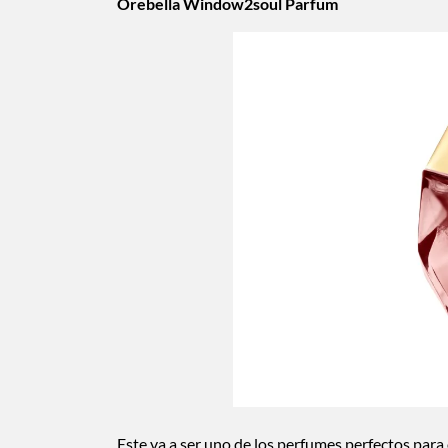
Orebella Window2soul Parfum
Este va a ser uno de los perfumes perfectos para