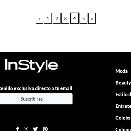
«
1
2
3
4
5
»
Moda
Beaut
enido exclusivo directo a tu email
Estilo 
Suscribirse
Entret
Celebs
Colum