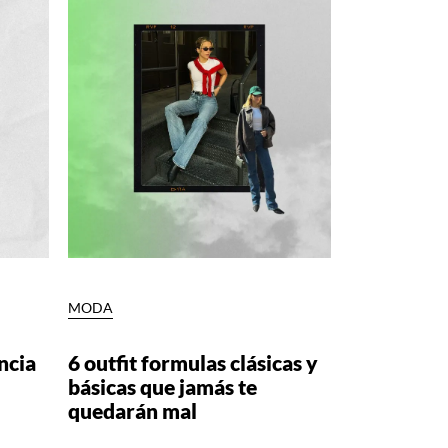
MODA
ncia
6 outfit formulas clásicas y
u
básicas que jamás te
quedarán mal