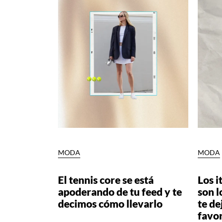
MODA
MODA
El tennis core se está
Los i
apoderando de tu feed y te
son l
decimos cómo llevarlo
te d
favor