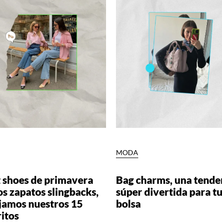
MODA
t shoes de primavera
Bag charms, una tende
os zapatos slingbacks,
súper divertida para t
ejamos nuestros 15
bolsa
itos