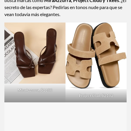
Pocas cosas dicen “verano de lujo” como unas buenas
sandalias. Si quieres conseguir ese minimalismo elegante,
busca marcas como
MiraAzzurra, Project Cloud y Tkees
. ¿El
secreto de las expertas? Pedirlas en tonos nude para que se
vean todavía más elegantes.
MiraAzzurra, $1180
Project Clud, $2102