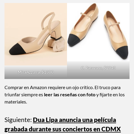
tacón tipo
kitten
(o flats), son perfectos para la oficina o look
casual. Las reseñas coinciden en que la piel sintética es suave
y no cansan después de ocho horas.
C. Paravano, $2945
MiraAzzurra, $1300
Comprar en Amazon requiere un ojo crítico. El truco para
triunfar siempre es
leer las reseñas con foto
y fijarte en los
materiales.