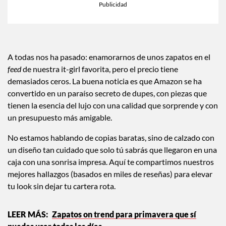
×
Toca para escuchar
ESCUCHAR EL RESUMEN
Tiempo transcurrido: 0 segundos
Durac
00:00
00:45
A todas nos ha pasado: enamorarnos de unos zapatos en el
feed
de nuestra it-girl favorita, pero el precio tiene
demasiados ceros. La buena noticia es que Amazon se ha
convertido en un paraíso secreto de dupes, con piezas que
tienen la esencia del lujo con una calidad que sorprende y con
un presupuesto más amigable.
No estamos hablando de copias baratas, sino de calzado con
un diseño tan cuidado que solo tú sabrás que llegaron en una
caja con una sonrisa impresa. Aquí te compartimos nuestros
mejores hallazgos (basados en miles de reseñas) para elevar