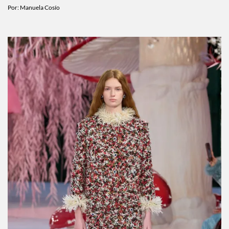
MODA
5 piezas que hacen que las bermudas se vean
mucho más cool
Por:
Manuela Cosío