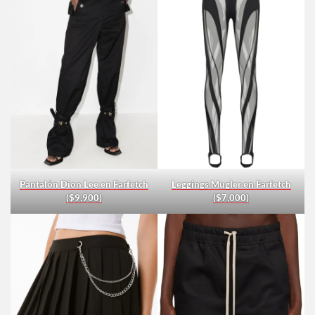
Pantalón Dion Lee en Farfetch
Leggings Mugler en Farfetch
($9,900)
($7,000)