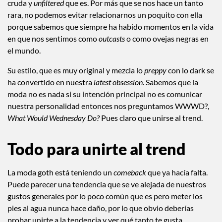
cruda y
unfiltered
que es. Por más que se nos hace un tanto
rara, no podemos evitar relacionarnos un poquito con ella
porque sabemos que siempre ha habido momentos en la vida
en que nos sentimos como
outcasts
o como ovejas negras en
el mundo.
Su estilo, que es muy original y mezcla lo
preppy
con lo dark se
ha convertido en nuestra
latest
obsession
. Sabemos que la
moda no es nada si su intención principal no es comunicar
nuestra personalidad entonces nos preguntamos WWWD?,
What Would Wednesday Do?
Pues claro que unirse al trend.
Todo para unirte al trend
La moda goth está teniendo un
comeback
que ya hacía falta.
Puede parecer una tendencia que se ve alejada de nuestros
gustos generales por lo poco común que es pero meter los
pies al agua nunca hace daño, por lo que obvio deberías
probar unirte a la tendencia y ver qué tanto te gusta.