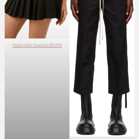
Falda Mini Bershka ($649)