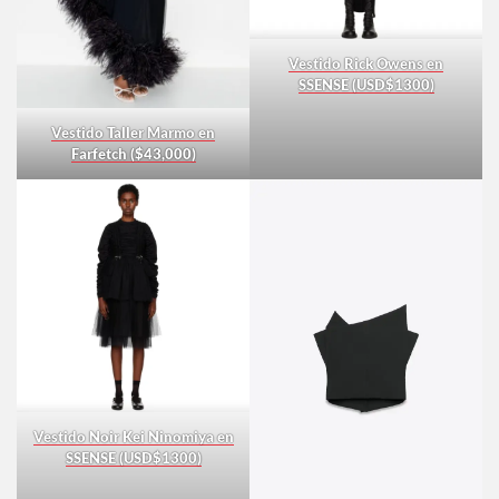
Vestido Rick Owens en
SSENSE (USD$1300)
Vestido Taller Marmo en
Farfetch ($43,000)
Vestido Noir Kei Ninomiya en
SSENSE (USD$1300)