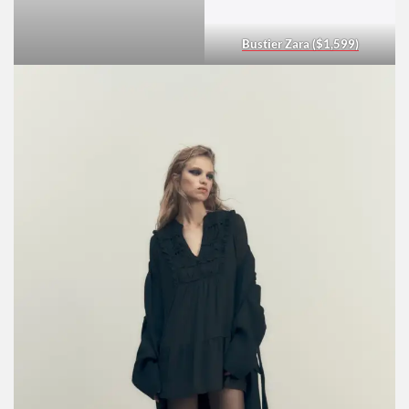
Bustier Zara ($1,599)