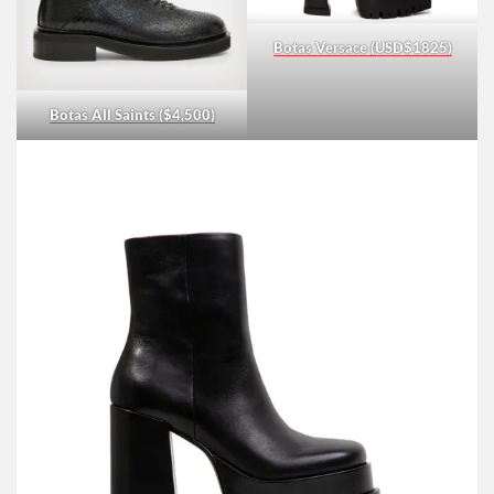
Botas Versace (USD$1825)
Botas All Saints ($4,500)