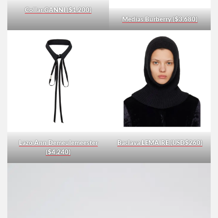
Collar GANNI ($1,200)
Medias Burberry ($3,680)
Lazo Ann Demeulemeester
Baclava LEMAIRE (USD$260)
($4,240)