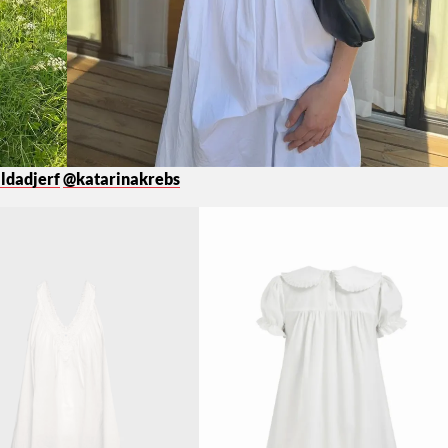
ldadjerf
@katarinakrebs