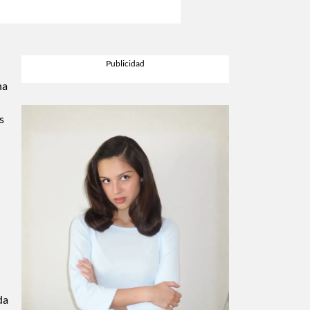
na
s
da