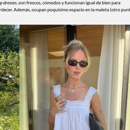
ep dresses
, son frescos, cómodos y funcionan igual de bien para
ardecer. Además, ocupan poquísimo espacio en la maleta (otro pun