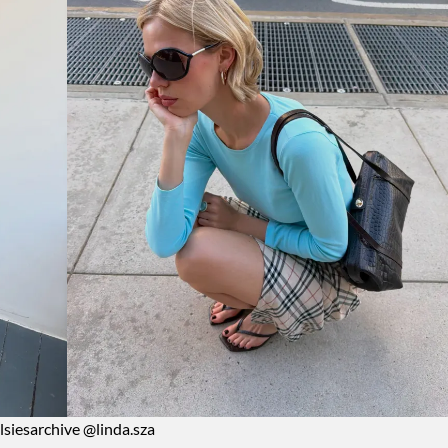
siesarchive @linda.sza