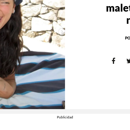
male
PO