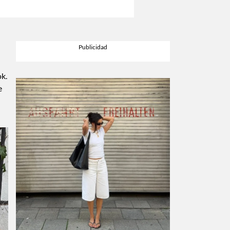
ok.
e