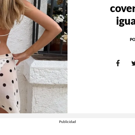
cover
igua
PO