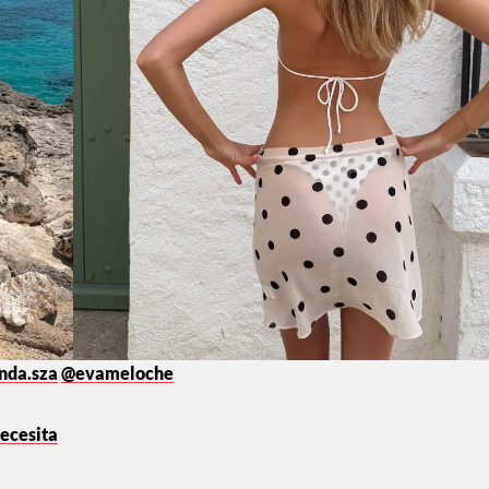
nda.sza
@evameloche
necesita