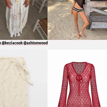
n
@keziacook
@ashtonwood