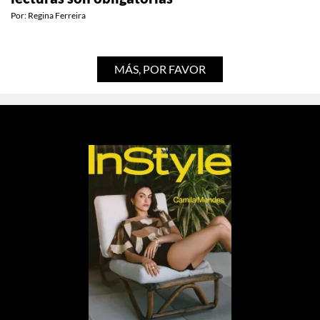
ESTILO DE VIDA
¿Quieres aprender más sobre moda? Estas
lecturas son obligatorias
Por:
Regina Ferreira
MÁS, POR FAVOR