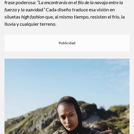
suave, práctica y soñadora, técnica y poética. Es una narrativa
que explora cómo la naturaleza y quienes la enfrentan
contienen esas dualidades. El manifiesto lo resume con una
frase poderosa:
“La encontrarás en el filo de la navaja entre la
fuerza y la suavidad.”
Cada diseño traduce esa visión en
siluetas
high fashion
que, al mismo tiempo, resisten el frío, la
lluvia y cualquier terreno.