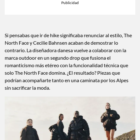
×
Toca para escuchar
ESCUCHAR EL RESUMEN
Tiempo transcurrido: 0 segundos
Durac
00:00
00:41
Si pensabas que ir de hike significaba renunciar al estilo, The
North Face y Cecilie Bahnsen acaban de demostrar lo
contrario. La diseñadora danesa vuelve a colaborar con la
marca outdoor en un segundo drop que fusiona el
romanticismo más etéreo con la funcionalidad técnica que
solo The North Face domina. ¿El resultado? Piezas que
podrían acompañarte tanto en una caminata por los Alpes
sin sacrificar la moda.