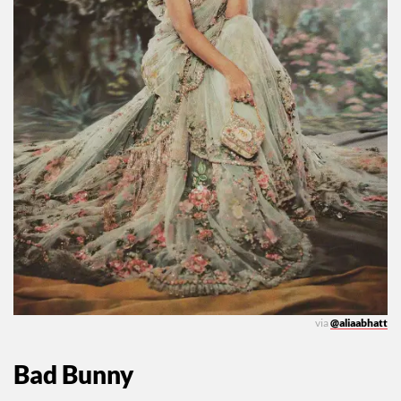
via
@aliaabhatt
Bad Bunny