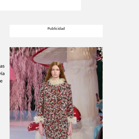
cas
vía
de