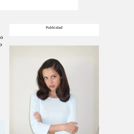
mo
 o