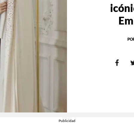
icóni
Emi
PO