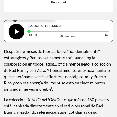
×
Toca para escuchar
ESCUCHAR EL RESUMEN
Tiempo transcurrido: 0 segundos
Dura
00:00
00:42
Después de meses de teorías, looks “accidentalmente”
estratégicos y Benito básicamente soft launching la
colaboración en todos lados… oficialmente llegó la colección
de Bad Bunny con Zara. Y honestamente, es exactamente lo
que esperábamos de él: effortless, nostálgica, muy Puerto
Rico y con esa energía de “me puse esto en cinco minutos
pero igual me veo increíble”.
La colección
BENITO ANTONIO
incluye más de 150 piezas y
está inspirada directamente en el estilo personal de Bad
Bunny, mezclando referencias súper cotidianas de su