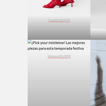
Bershka ($499)
Mango ($1,299)