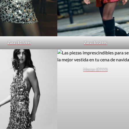
Zara ($1,599)
Zara ($1,299)
Mango ($999)