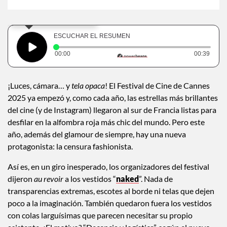
×
Toca para escuchar
ESCUCHAR EL RESUMEN
Tiempo transcurrido: 0 segundos
Dura
00:00
00:39
¡Luces, cámara… y
tela opaca
! El Festival de Cine de Cannes
2025 ya empezó y, como cada año, las estrellas más brillantes
del cine (y de Instagram) llegaron al sur de Francia listas para
desfilar en la alfombra roja más chic del mundo. Pero este
año, además del glamour de siempre, hay una nueva
protagonista: la censura fashionista.
Así es, en un giro inesperado, los organizadores del festival
dijeron
au revoir
a los vestidos “
naked
”. Nada de
transparencias extremas, escotes al borde ni telas que dejen
poco a la imaginación. También quedaron fuera los vestidos
con colas larguísimas que parecen necesitar su propio