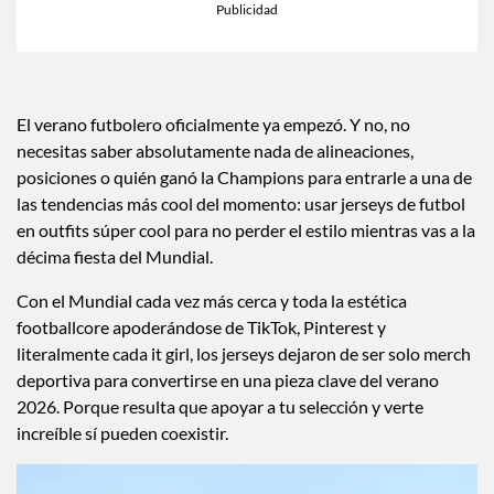
×
Toca para escuchar
ESCUCHAR EL RESUMEN
Tiempo transcurrido: 0 segundos
Dura
00:00
00:37
El verano futbolero oficialmente ya empezó. Y no, no
necesitas saber absolutamente nada de alineaciones,
posiciones o quién ganó la Champions para entrarle a una de
las tendencias más cool del momento: usar jerseys de futbol
en outfits súper cool para no perder el estilo mientras vas a la
décima fiesta del Mundial.
Con el Mundial cada vez más cerca y toda la estética
footballcore apoderándose de TikTok, Pinterest y
literalmente cada it girl, los jerseys dejaron de ser solo merch
deportiva para convertirse en una pieza clave del verano