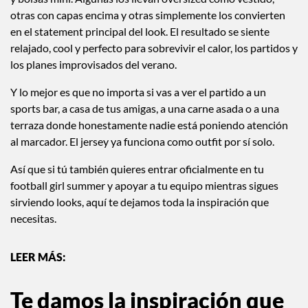
La clave está completamente en cómo los estilizas. Las
fashion girls los están usando con jorts, jeans baggy, mini
shorts, botas altas, ballet flats, chamarras de piel, lentes tiny
y bolsas mini. Algunas los llevan oversized como vestido,
otras con capas encima y otras simplemente los convierten
en el statement principal del look. El resultado se siente
relajado, cool y perfecto para sobrevivir el calor, los partidos y
los planes improvisados del verano.
Y lo mejor es que no importa si vas a ver el partido a un
sports bar, a casa de tus amigas, a una carne asada o a una
terraza donde honestamente nadie está poniendo atención
al marcador. El jersey ya funciona como outfit por sí solo.
Así que si tú también quieres entrar oficialmente en tu
football girl summer y apoyar a tu equipo mientras sigues
sirviendo looks, aquí te dejamos toda la inspiración que
necesitas.