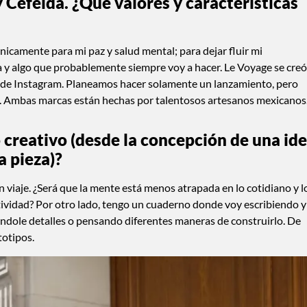
 Cefeida. ¿Qué valores y características
nicamente para mi paz y salud mental; para dejar fluir mi
ña y algo que probablemente siempre voy a hacer. Le Voyage se creó
de Instagram. Planeamos hacer solamente un lanzamiento, pero
ños. Ambas marcas están hechas por talentosos artesanos mexicanos
 creativo (desde la concepción de una id
a pieza)?
 viaje. ¿Será que la mente está menos atrapada en lo cotidiano y l
tividad? Por otro lado, tengo un cuaderno donde voy escribiendo y
ándole detalles o pensando diferentes maneras de construirlo. De
totipos.