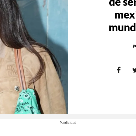
de se
mexi
mundo
P