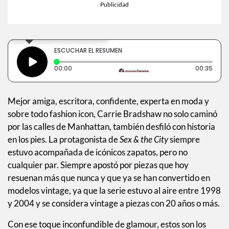
×
Toca para escuchar
ESCUCHAR EL RESUMEN
Tiempo transcurrido: 0 segundos
Dura
00:00
00:35
Mejor amiga, escritora, confidente, experta en moda y
sobre todo fashion icon, Carrie Bradshaw no solo caminó
por las calles de Manhattan, también desfiló con historia
en los pies. La protagonista de
Sex & the City
siempre
estuvo acompañada de icónicos zapatos, pero no
cualquier par. Siempre apostó por piezas que hoy
resuenan más que nunca y que ya se han convertido en
modelos vintage, ya que la serie estuvo al aire entre 1998
y 2004 y se considera vintage a piezas con 20 años o más.
Con ese toque inconfundible de glamour, estos son los