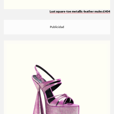
Lust square-toe metallic-leather mules £404