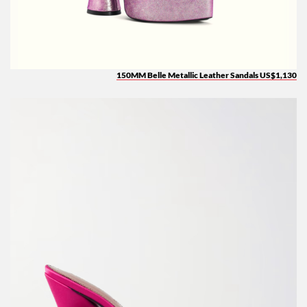
150MM Belle Metallic Leather Sandals US$1,130