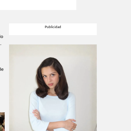
do
.
le