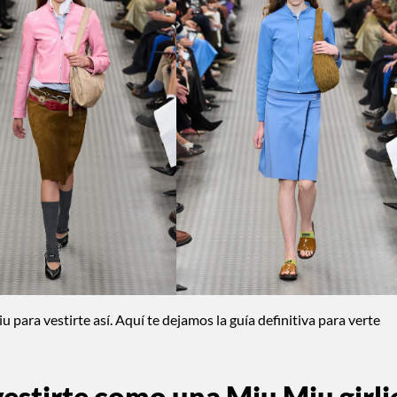
 para vestirte así. Aquí te dejamos la guía definitiva para verte
vestirte como una Miu Miu girli