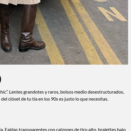
)
s chic”. Lentes grandotes y raros, bolsos medio desestructurados,
 clóset de tu tía en los 90s es justo lo que necesitas.
a. Faldas transparentes con calzones de tiro alto, bralettes bajo