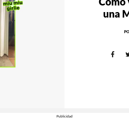
Cómo 
una M
PO