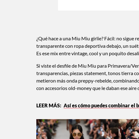
¿Qué hace a una Miu Miu girlie? Fácil: no sigue r
transparente con ropa deportiva debajo, un suéte
Es ese mix entre vintage, cool y un poquito desal
Si viste el desfile de Miu Miu para Primavera/V
transparencias, piezas statement, tonos tierra c
metieron más onda preppy-rebelde, combinando 
con accesorios old-money que le daban ese aire d
Así es cómo puedes combinar el b