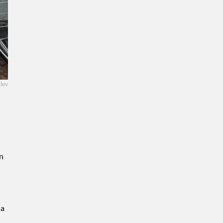
dlev
n
la