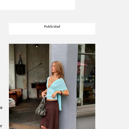
s
ma
er