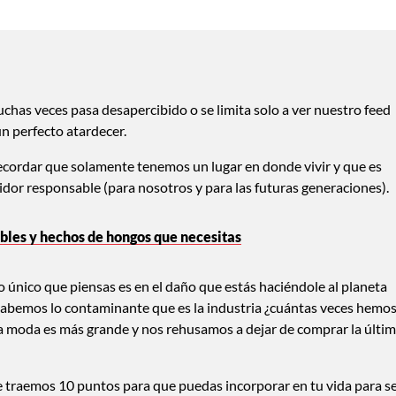
as veces pasa desapercibido o se limita solo a ver nuestro feed
un perfecto atardecer.
recordar que solamente tenemos un lugar en donde vivir y que es
idor responsable (para nosotros y para las futuras generaciones).
tables y hechos de hongos que necesitas
 lo único que piensas es en el daño que estás haciéndole al planeta
sabemos lo contaminante que es la industria ¿cuántas veces hemo
a moda es más grande y nos rehusamos a dejar de comprar la últi
te traemos 10 puntos para que puedas incorporar en tu vida para s