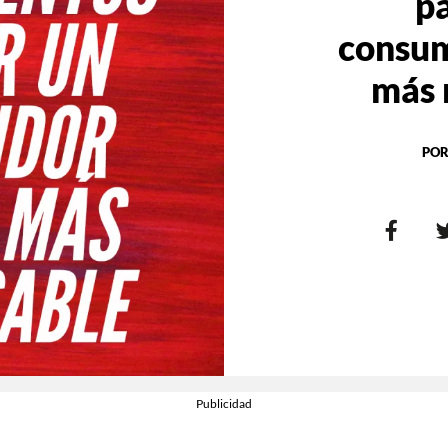
pa
consum
más 
POR