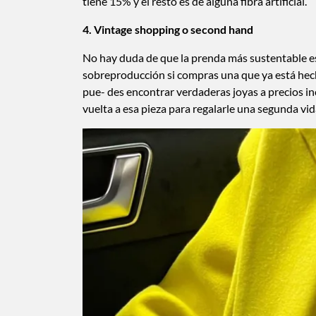
tiene 15% y el resto es de alguna fibra artificial.
4. Vintage shopping o second hand
No hay duda de que la prenda más sustentable es l
sobreproducción si compras una que ya está he
pue- des encontrar verdaderas joyas a precios inc
vuelta a esa pieza para regalarle una segunda vid