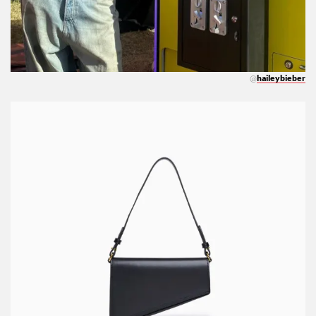
@
haileybieber