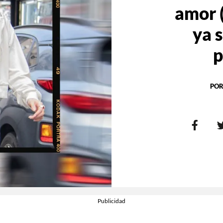
amor (
ya s
p
POR