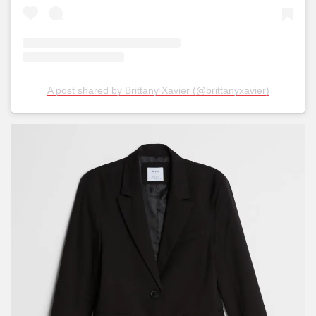
A post shared by Brittany Xavier (@brittanyxavier)