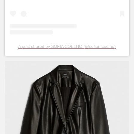
A post shared by SOFIA COELHO (@sofiamcoelho)