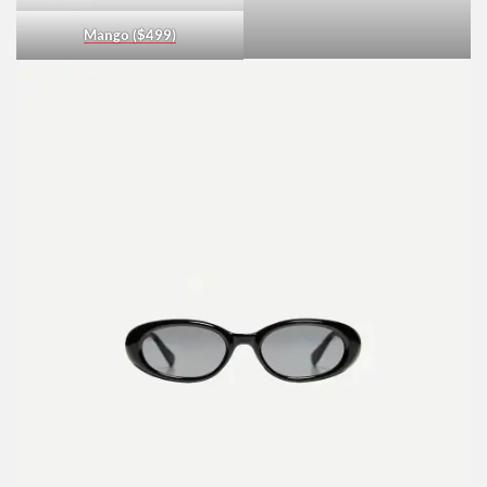
ALDO ($1,679)
Mango ($499)