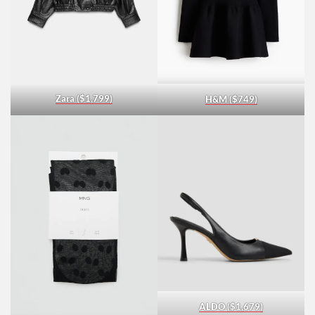
Zara ($1,799)
H&M ($749)