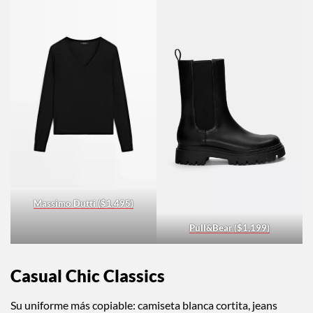
Mango ($4,799)
H&M ($599)
Massimo Dutti ($1,495)
Pull&Bear ($1,199)