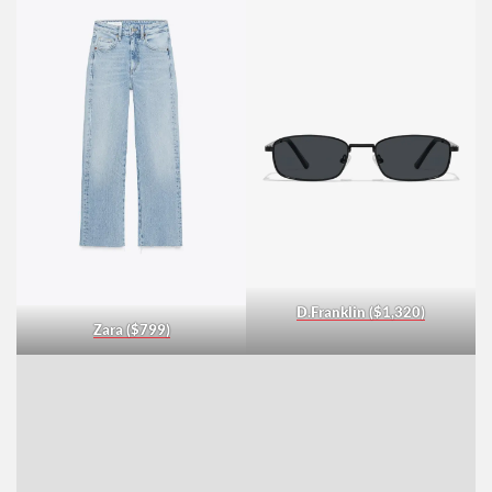
H&M ($7,999)
D.Franklin ($1,320)
Zara ($799)