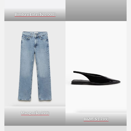
Skims ($625)
Bimba y Lola ($20,000)