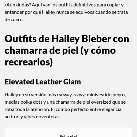
grados”, dijo en una entrevista con
W Magazine
. Y no estaba
bromeando. Su archivo de looks es prueba suficiente de que
esta prenda es la mejor inversión que puedes hacer.
¿Aún dudas? Aquí van los outfits definitivos para copiar y
entender por qué Hailey nunca se equivoca cuando se trata
de cuero.
Outfits de Hailey Bieber con
chamarra de piel (y cómo
recrearlos)
Elevated Leather Glam
Hailey en su versión más
runway-ready
: minivestido negro,
medias polka dots y una chamarra de piel oversized que se
roba toda la atención. El combo perfecto entre elegancia,