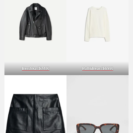
Bershka ($749)
Pull&Bear ($699)