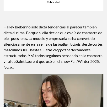
×
Toca para escuchar
ESCUCHAR EL RESUMEN
Tiempo transcurrido: 0 segundos
Durac
00:00
00:38
Hailey Bieber no solo dicta tendencias al parecer también
dicta el clima. Porque si ella decide que es día de chamarra de
piel, pues lo es. La modelo y empresaria se ha convertido
silenciosamente en la reina de las
leather jackets
, desde cortes
masculinos XXL hasta siluetas
cropped
perfectamente
estructuradas. Y sí, todos seguimos pensando en la chamarra
viral de Saint Laurent que usó en el show Fall/Winter 2025.
Iconic
.