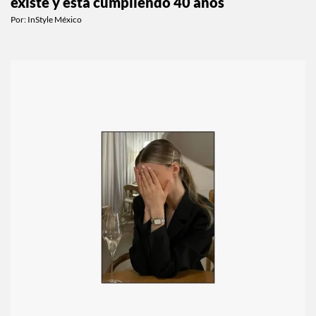
El reloj que nunca va a pasar de moda sí
existe y está cumpliendo 40 años
Por:
InStyle México