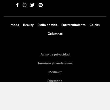
Moda
Beauty
Estilo de vida
Entretenimiento
Celebs
Columnas
Aviso de privacidad
Términos y condiciones
Mediakit
Directorio
Declaración de accesibilidad
La licencia pertenece Grupo de Medios Digitales y entretenimiento SA de