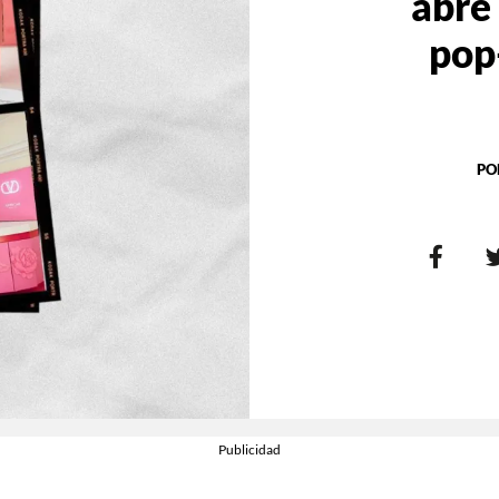
abre 
pop
PO