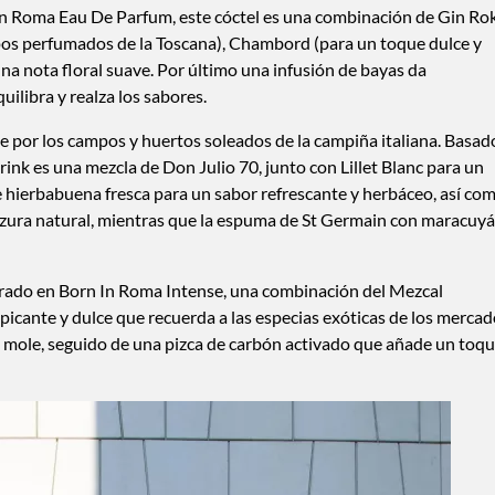
 in Roma Eau De Parfum, este cóctel es una combinación de Gin Ro
pos perfumados de la Toscana), Chambord (para un toque dulce y
una nota floral suave. Por último una infusión de bayas da
uilibra y realza los sabores.
iaje por los campos y huertos soleados de la campiña italiana. Basad
rink es una mezcla de Don Julio 70, junto con Lillet Blanc para un
 de hierbabuena fresca para un sabor refrescante y herbáceo, así co
lzura natural, mientras que la espuma de St Germain con maracuyá
irado en Born In Roma Intense, una combinación del Mezcal
icante y dulce que recuerda a las especias exóticas de los merca
e mole, seguido de una pizca de carbón activado que añade un toq