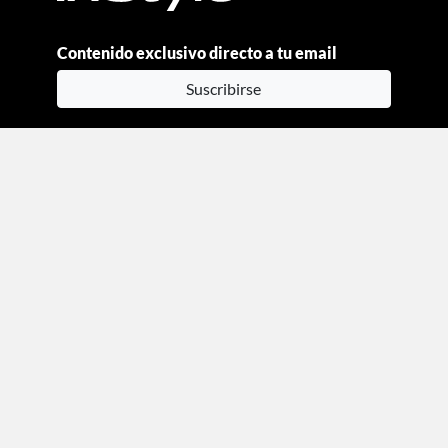
Contenido exclusivo directo a tu email
Suscribirse
Moda
Beauty
Estilo de vida
Entretenimiento
Celebs
Columnas
Aviso de privacidad
Términos y condiciones
Mediakit