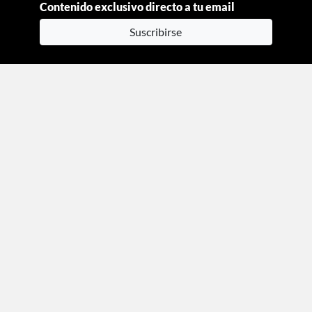
Contenido exclusivo directo a tu email
Suscribirse
Moda
Beauty
Estilo de vida
Entretenimiento
Celebs
Columnas
Aviso de privacidad
Términos y condiciones
Mediakit
Directorio