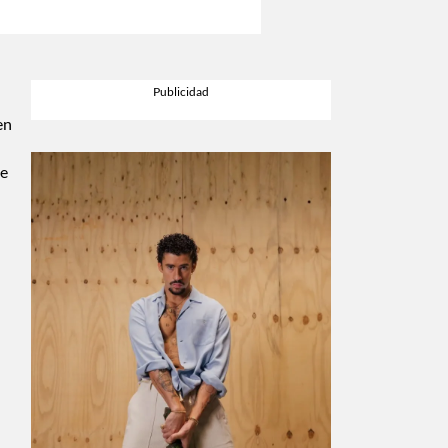
en
de