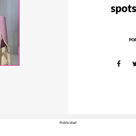
spots
PO