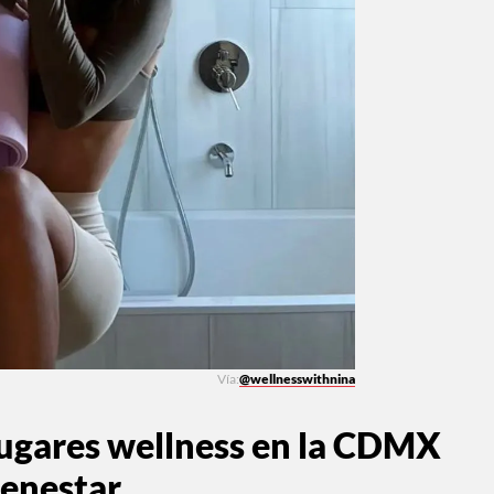
Vía:
@wellnesswithnina
lugares wellness en la CDMX
ienestar