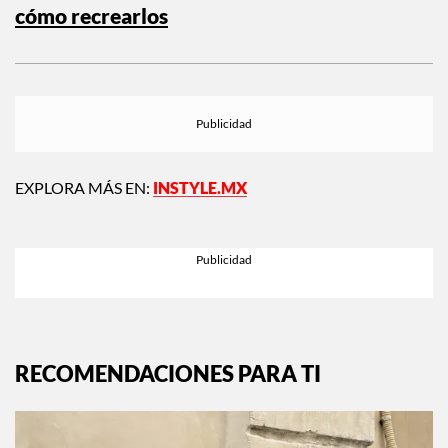
en varias partes de Europa.
Siguiente:
Beauty looks que están on trend y
cómo recrearlos
EXPLORA MÁS EN:
INSTYLE.MX