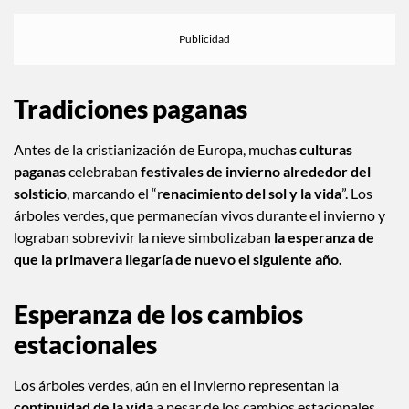
La tradición del árbol de Navidad está asociada con el
cristianismo y el nacimiento de Jesús. Para la tradición
cristiana
el árbol representa la vida eterna y la redención.
Tradiciones paganas
Antes de la cristianización de Europa, mucha
s culturas
paganas
celebraban
festivales de invierno alrededor del
solsticio
, marcando el “r
enacimiento del sol y la vida
”. Los
árboles verdes, que permanecían vivos durante el invierno y
lograban sobrevivir la nieve simbolizaban
la esperanza de
que la primavera llegaría de nuevo el siguiente año.
Esperanza de los cambios