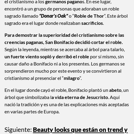
sagrado y un árbol de Navidad.
La leyenda cuenta que
San Bonifacio
, un
misionero cristiano
inglé
s, llegó a la región de
Hesse
, en Alemania, para predicar
el cristianismo a los
germanos pagano
s. En ese lugar,
encontró a un grupo de personas que adoraban un roble
sagrado llamado
“Donar’s Oak”
o “
Roble de Thor
“. Este árbol
sagrado era el lugar donde realizaban
sacrificios
.
Para demostrar la superioridad del cristianismo sobre las
creencias paganas, San Bonifacio decidió cortar el roble.
Según la leyenda, mientras se acercaba al árbol para talarlo,
un fuerte viento sopló y derribó el roble
por sí mismo, sin
causar daño a Bonifacio ni a los presentes. Los germanos se
sorprendieron mucho por este evento y se convirtieron al
cristianismo al presenciar el “
milagro
“.
En el lugar donde cayó el roble, Bonifacio plantó un
abeto
, un
árbol que simbolizaba l
a vida eterna de Jesucristo
. Aquí
nació la tradición y es una de las explicaciones más aceptadas