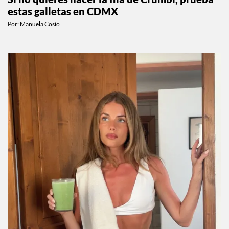
ESTILO DE VIDA
Si no quieres hacer la fila de Crumbl, prueba
estas galletas en CDMX
Por:
Manuela Cosío