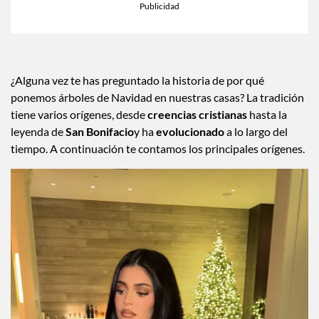
×
Toca para escuchar
ESCUCHAR EL RESUMEN
Tiempo transcurrido: 0 segundos
Dura
00:00
00:36
¿Alguna vez te has preguntado la historia de por qué
ponemos árboles de Navidad en nuestras casas? La tradición
tiene varios orígenes, desde
creencias cristianas
hasta la
leyenda de
San Bonifacio
y ha
evolucionado
a lo largo del
tiempo. A continuación te contamos los principales orígenes.