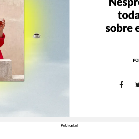
Nespr
toda
sobre e
PO