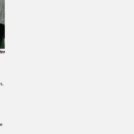
ipa
s,
de