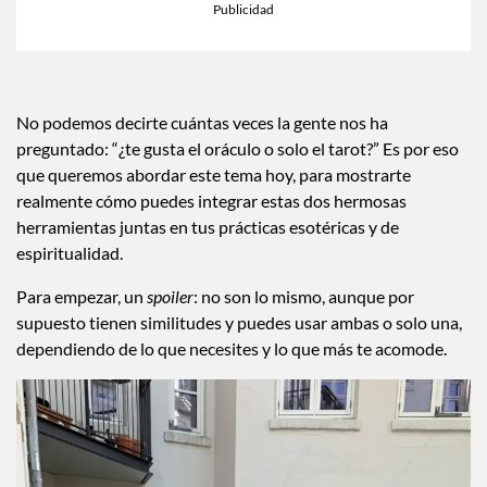
×
Toca para escuchar
ESCUCHAR EL RESUMEN
Tiempo transcurrido: 0 segundos
Durac
00:00
00:38
No podemos decirte cuántas veces la gente nos ha
preguntado: “¿te gusta el oráculo o solo el tarot?” Es por eso
que queremos abordar este tema hoy, para mostrarte
realmente cómo puedes integrar estas dos hermosas
herramientas juntas en tus prácticas esotéricas y de
espiritualidad.
Para empezar, un
spoiler
: no son lo mismo, aunque por
supuesto tienen similitudes y puedes usar ambas o solo una,
dependiendo de lo que necesites y lo que más te acomode.